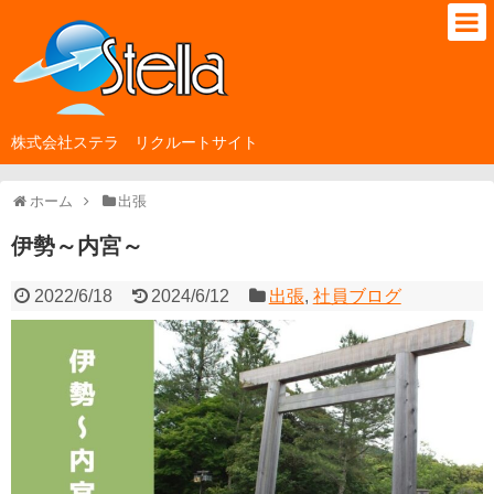
株式会社ステラ リクルートサイト
ホーム
出張
伊勢～内宮～
2022/6/18
2024/6/12
出張
,
社員ブログ