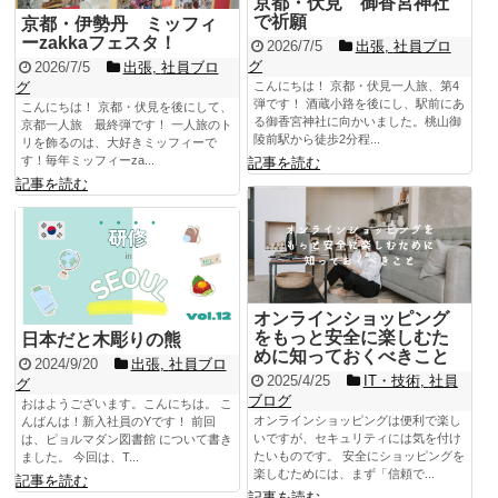
京都・伏見 御香宮神社
で祈願
京都・伊勢丹 ミッフィ
ーzakkaフェスタ！
2026/7/5
出張
,
社員ブロ
グ
2026/7/5
出張
,
社員ブロ
グ
こんにちは！ 京都・伏見一人旅、第4
弾です！ 酒蔵小路を後にし、駅前にあ
こんにちは！ 京都・伏見を後にして、
る御香宮神社に向かいました。桃山御
京都一人旅 最終弾です！ 一人旅のト
陵前駅から徒歩2分程...
リを飾るのは、大好きミッフィーで
す！毎年ミッフィーza...
記事を読む
記事を読む
オンラインショッピング
をもっと安全に楽しむた
日本だと木彫りの熊
めに知っておくべきこと
2024/9/20
出張
,
社員ブロ
2025/4/25
IT・技術
,
社員
グ
ブログ
おはようございます。こんにちは。 こ
オンラインショッピングは便利で楽し
んばんは！新入社員のYです！ 前回
いですが、セキュリティには気を付け
は、ピョルマダン図書館 について書き
たいものです。 安全にショッピングを
ました。 今回は、T...
楽しむためには、まず「信頼で...
記事を読む
記事を読む