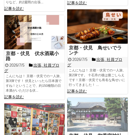
りなど、約2週間の出張...
記事を読む
記事を読む
京都・伏見 鳥せいでラ
ンチ
京都・伏見 伏水酒蔵小
路
2026/7/5
出張
,
社員ブロ
グ
2026/7/5
出張
,
社員ブロ
グ
こんにちは！ 京都・伏見での一人旅、
第2弾です。 十石舟の後は腹ごしらえ
こんにちは！ 京都・伏見での一人旅、
です！京都・伏見でも有名な鳥せいに
第3弾です！ 伏見といったら日本酒で
行ってきました！ ...
すね！ということで、約150種類の日
本酒がいただける伏...
記事を読む
記事を読む