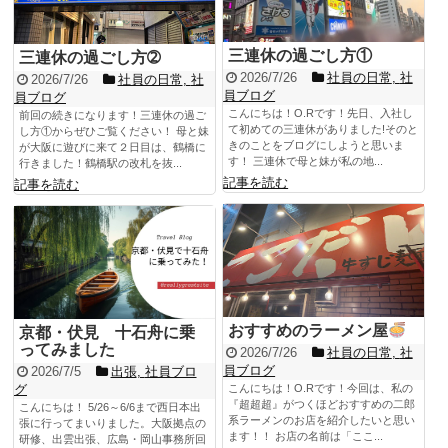
三連休の過ごし方①
三連休の過ごし方➁
2026/7/26
社員の日常
,
社
2026/7/26
社員の日常
,
社
員ブログ
員ブログ
こんにちは！O.Rです！先日、入社し
前回の続きになります！三連休の過ご
て初めての三連休がありました!そのと
し方①からぜひご覧ください！ 母と妹
きのことをブログにしようと思いま
が大阪に遊びに来て２日目は、鶴橋に
す！ 三連休で母と妹が私の地...
行きました！鶴橋駅の改札を抜...
記事を読む
記事を読む
おすすめのラーメン屋
京都・伏見 十石舟に乗
ってみました
2026/7/26
社員の日常
,
社
員ブログ
2026/7/5
出張
,
社員ブロ
グ
こんにちは！O.Rです！今回は、私の
『超超超』がつくほどおすすめの二郎
こんにちは！ 5/26～6/6まで西日本出
系ラーメンのお店を紹介したいと思い
張に行ってまいりました。大阪拠点の
ます！！ お店の名前は「ここ...
研修、出雲出張、広島・岡山事務所回