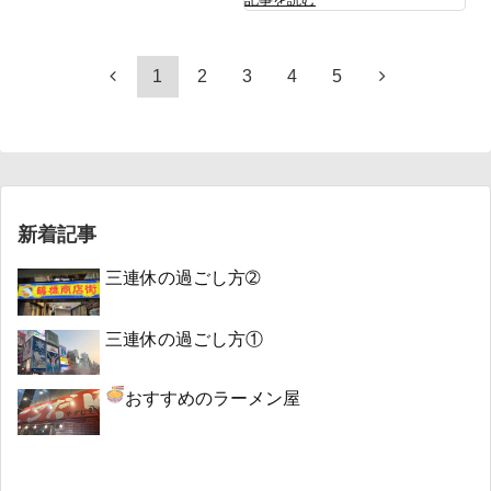
1
2
3
4
5
新着記事
三連休の過ごし方➁
三連休の過ごし方①
おすすめのラーメン屋