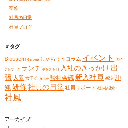
研修
社員の日常
社員ブログ
＃タグ
イベント
Blossom
しゃちょうコラム
タイ
Gerbera
出
入社のきっかけ
ランチ
テレワーク
事務所
休日
張
新入社員
沖
帰社会議
大阪
女子会
新潟
展示会
研修
社員の日常
縄
社員サポート
社員紹介
社風
アーカイブ