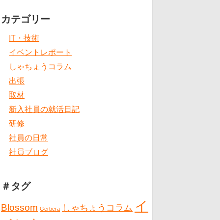
カテゴリー
IT・技術
イベントレポート
しゃちょうコラム
出張
取材
新入社員の就活日記
研修
社員の日常
社員ブログ
＃タグ
イ
Blossom
しゃちょうコラム
Gerbera