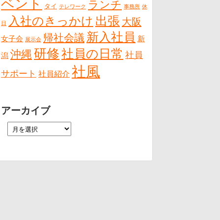
ベント
ランチ
タイ
テレワーク
事務所
休
出張
入社のきっかけ
大阪
日
新入社員
帰社会議
女子会
新
展示会
研修
社員の日常
沖縄
社員
潟
社風
サポート
社員紹介
アーカイブ