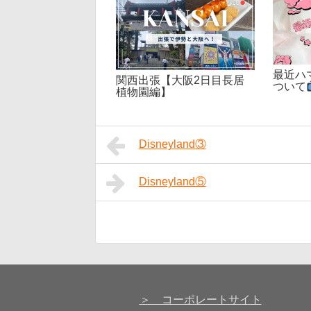
最近ハ
関西出張【大阪2日目長居
ついて
植物園編】
Disneyland③
Disneyland⑤
＞ コーポレートサイト