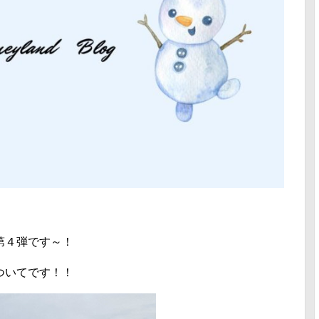
第４弾です～！
ついてです！！