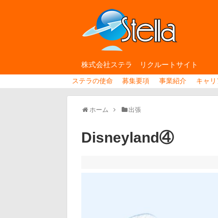
株式会社ステラ リクルートサイト
ステラの使命
募集要項
事業紹介
キャリ
ホーム
出張
Disneyland④