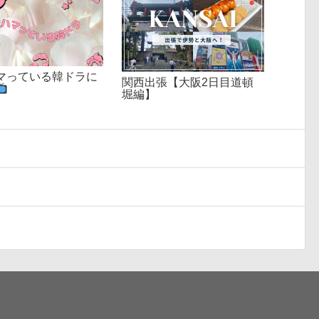
マっている韓ドラに
関西出張【大阪2日目道頓
堀編】