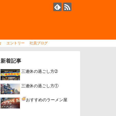
会
エントリー
社員ブログ
新着記事
三連休の過ごし方➁
三連休の過ごし方①
おすすめのラーメン屋