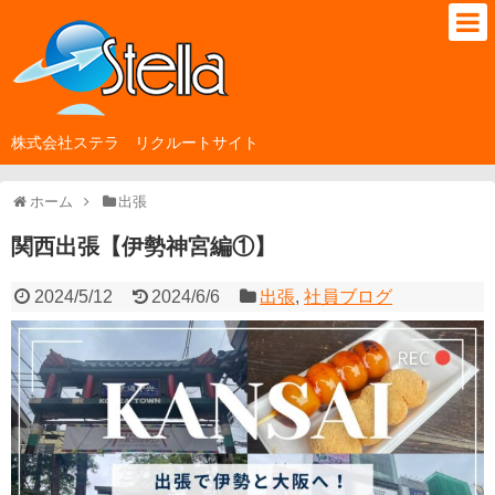
株式会社ステラ リクルートサイト
ホーム
出張
関西出張【伊勢神宮編①】
2024/5/12
2024/6/6
出張
,
社員ブログ