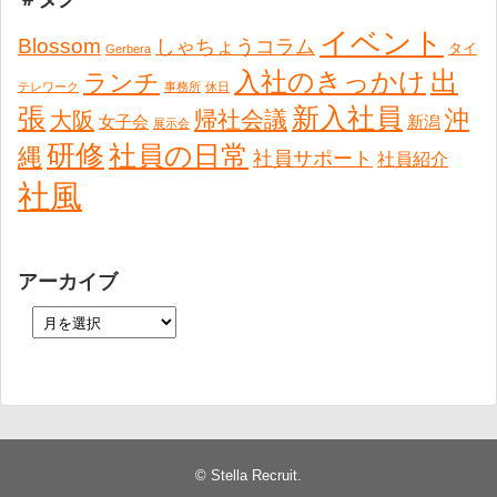
イベント
Blossom
しゃちょうコラム
タイ
Gerbera
出
入社のきっかけ
ランチ
テレワーク
事務所
休日
張
新入社員
沖
帰社会議
大阪
女子会
新潟
展示会
研修
社員の日常
縄
社員サポート
社員紹介
社風
アーカイブ
©
Stella Recruit
.