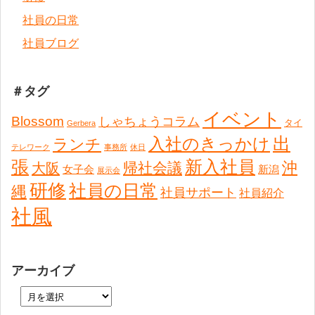
社員の日常
社員ブログ
＃タグ
イベント
Blossom
しゃちょうコラム
タイ
Gerbera
出
入社のきっかけ
ランチ
テレワーク
事務所
休日
張
新入社員
沖
帰社会議
大阪
女子会
新潟
展示会
研修
社員の日常
縄
社員サポート
社員紹介
社風
アーカイブ