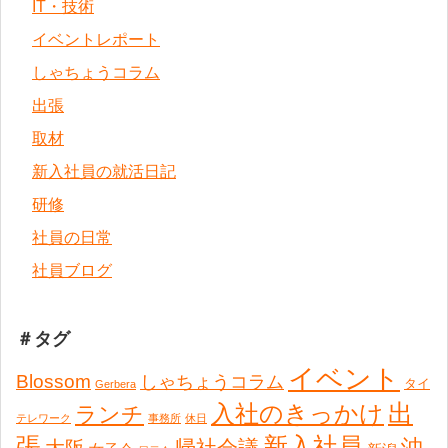
IT・技術
イベントレポート
しゃちょうコラム
出張
取材
新入社員の就活日記
研修
社員の日常
社員ブログ
＃タグ
イベント
Blossom
しゃちょうコラム
タイ
Gerbera
出
入社のきっかけ
ランチ
テレワーク
事務所
休日
張
新入社員
沖
帰社会議
大阪