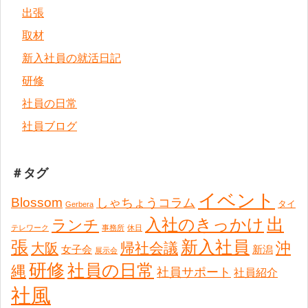
出張
取材
新入社員の就活日記
研修
社員の日常
社員ブログ
＃タグ
イベント
Blossom
しゃちょうコラム
タイ
Gerbera
出
入社のきっかけ
ランチ
テレワーク
事務所
休日
張
新入社員
沖
帰社会議
大阪
女子会
新潟
展示会
研修
社員の日常
縄
社員サポート
社員紹介
社風