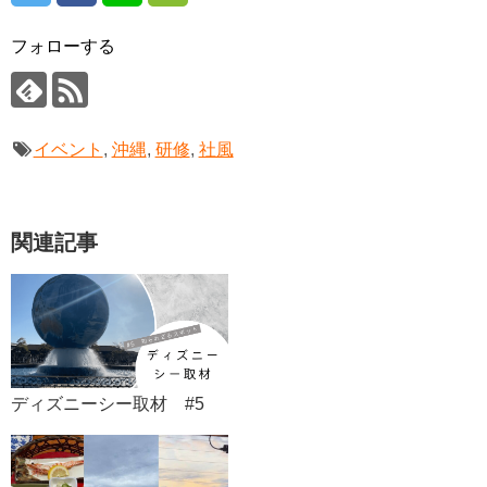
フォローする
イベント
,
沖縄
,
研修
,
社風
関連記事
ディズニーシー取材 #5