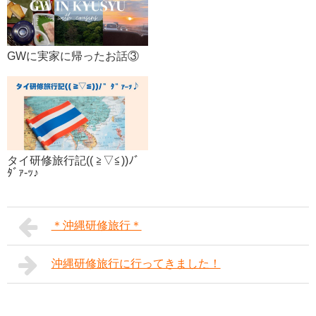
GWに実家に帰ったお話③
タイ研修旅行記(( ≧▽≦))ﾉﾞ
ﾀﾞｧ-ｯ♪
＊沖縄研修旅行＊
沖縄研修旅行に行ってきました！