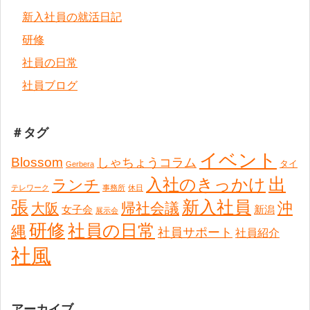
新入社員の就活日記
研修
社員の日常
社員ブログ
＃タグ
イベント
Blossom
しゃちょうコラム
タイ
Gerbera
出
入社のきっかけ
ランチ
テレワーク
事務所
休日
張
新入社員
沖
帰社会議
大阪
女子会
新潟
展示会
研修
社員の日常
縄
社員サポート
社員紹介
社風
アーカイブ