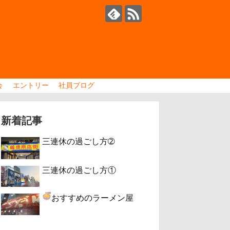
会
エントリー
社員ブログ
新着記事
三連休の過ごし方➁
三連休の過ごし方①
おすすめのラーメン屋