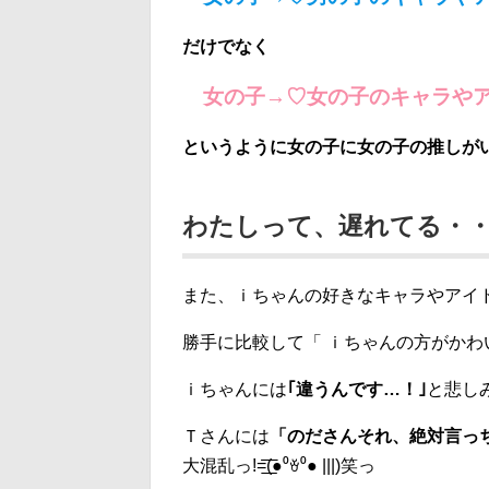
だけでなく
女の子→♡女の子のキャラ
というように女の子に女の子の推しが
わたしって、遅れてる・
また、ｉちゃんの好きなキャラやアイ
勝手に比較して「 ｉちゃんの方がかわ
ｉちゃんには
｢違うんです…！｣
と悲し
Ｔさんには
「のださんそれ、絶対言っち
大混乱っ!=͟͟͞͞(●⁰ꈊ⁰● |||)笑っ