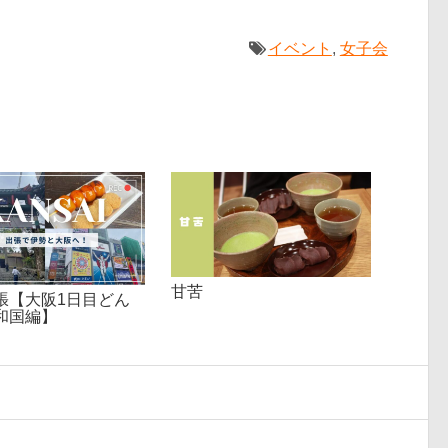
イベント
,
女子会
甘苦
張【大阪1日目どん
和国編】