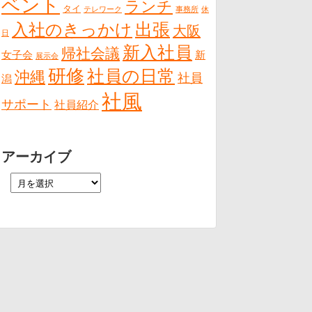
ベント
ランチ
タイ
テレワーク
事務所
休
出張
入社のきっかけ
大阪
日
新入社員
帰社会議
女子会
新
展示会
研修
社員の日常
沖縄
社員
潟
社風
サポート
社員紹介
アーカイブ