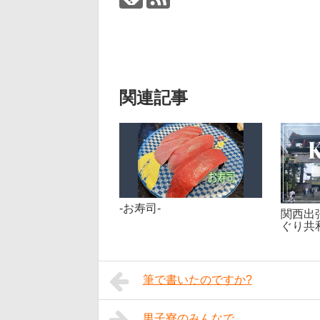
関連記事
-お寿司-
関西出
ぐり共
筆で書いたのですか?
男子寮のみんなで