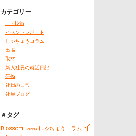
カテゴリー
IT・技術
イベントレポート
しゃちょうコラム
出張
取材
新入社員の就活日記
研修
社員の日常
社員ブログ
＃タグ
イ
Blossom
しゃちょうコラム
Gerbera