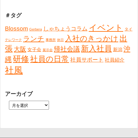
＃タグ
イベント
Blossom
しゃちょうコラム
タイ
Gerbera
出
入社のきっかけ
ランチ
テレワーク
事務所
休日
張
新入社員
沖
帰社会議
大阪
女子会
新潟
展示会
研修
社員の日常
縄
社員サポート
社員紹介
社風
アーカイブ