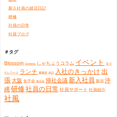
新入社員の就活日記
研修
社員の日常
社員ブログ
＃タグ
イベント
Blossom
しゃちょうコラム
タイ
Gerbera
出
入社のきっかけ
ランチ
テレワーク
事務所
休日
張
新入社員
沖
帰社会議
大阪
女子会
新潟
展示会
研修
社員の日常
縄
社員サポート
社員紹介
社風