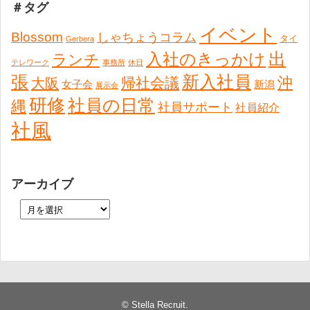
＃タグ
イベント
Blossom
しゃちょうコラム
タイ
Gerbera
出
入社のきっかけ
ランチ
テレワーク
事務所
休日
張
新入社員
沖
帰社会議
大阪
女子会
新潟
展示会
研修
社員の日常
縄
社員サポート
社員紹介
社風
アーカイブ
©
Stella Recruit
.