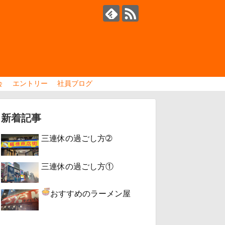
会
エントリー
社員ブログ
新着記事
三連休の過ごし方➁
三連休の過ごし方①
おすすめのラーメン屋