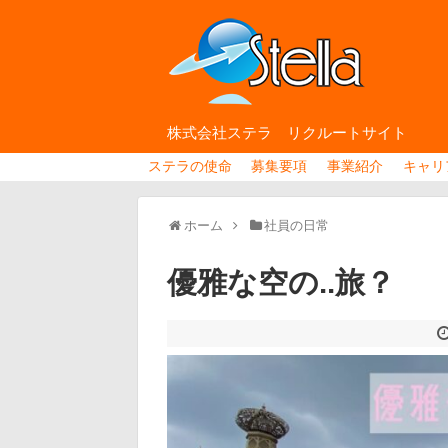
株式会社ステラ リクルートサイト
ステラの使命
募集要項
事業紹介
キャリ
ホーム
社員の日常
優雅な空の..旅？