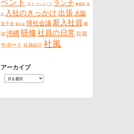
ベント
ランチ
タイ
テレワーク
事務所
休
出張
入社のきっかけ
大阪
日
新入社員
帰社会議
女子会
新
展示会
研修
社員の日常
沖縄
社員
潟
社風
サポート
社員紹介
アーカイブ