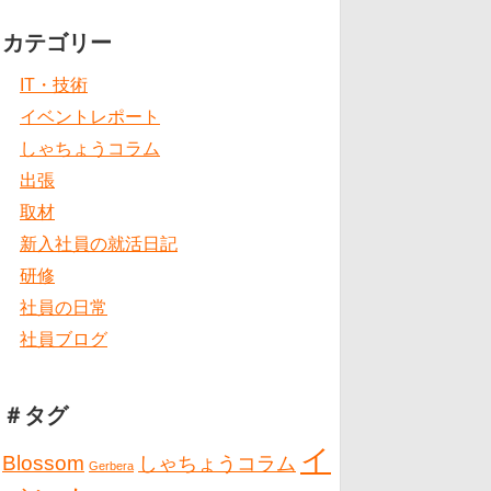
カテゴリー
IT・技術
イベントレポート
しゃちょうコラム
出張
取材
新入社員の就活日記
研修
社員の日常
社員ブログ
＃タグ
イ
Blossom
しゃちょうコラム
Gerbera