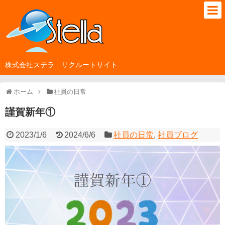
株式会社ステラ リクルートサイト
ホーム
社員の日常
謹賀新年①
2023/1/6
2024/6/6
社員の日常
,
社員ブログ