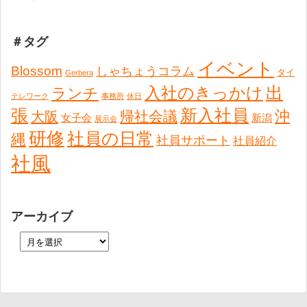
＃タグ
イベント
Blossom
しゃちょうコラム
タイ
Gerbera
出
入社のきっかけ
ランチ
テレワーク
事務所
休日
張
新入社員
沖
帰社会議
大阪
女子会
新潟
展示会
研修
社員の日常
縄
社員サポート
社員紹介
社風
アーカイブ