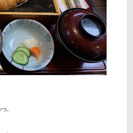
」
かつ。