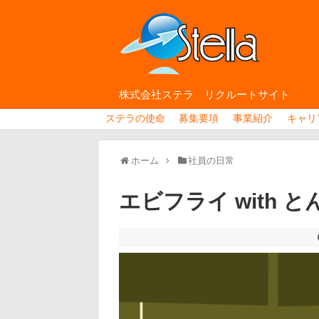
株式会社ステラ リクルートサイト
ステラの使命
募集要項
事業紹介
キャリ
ホーム
社員の日常
エビフライ with 