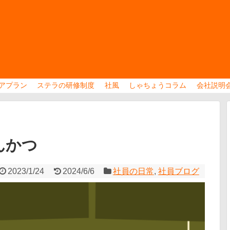
アプラン
ステラの研修制度
社風
しゃちょうコラム
会社説明
とんかつ
2023/1/24
2024/6/6
社員の日常
,
社員ブログ