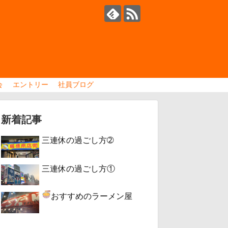
会
エントリー
社員ブログ
新着記事
三連休の過ごし方➁
三連休の過ごし方①
おすすめのラーメン屋