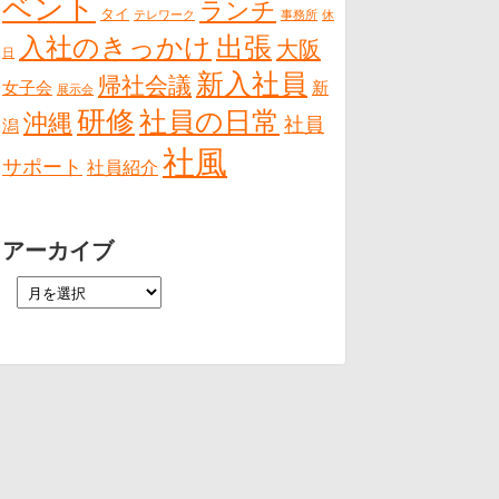
ベント
ランチ
タイ
テレワーク
事務所
休
出張
入社のきっかけ
大阪
日
新入社員
帰社会議
女子会
新
展示会
研修
社員の日常
沖縄
社員
潟
社風
サポート
社員紹介
アーカイブ