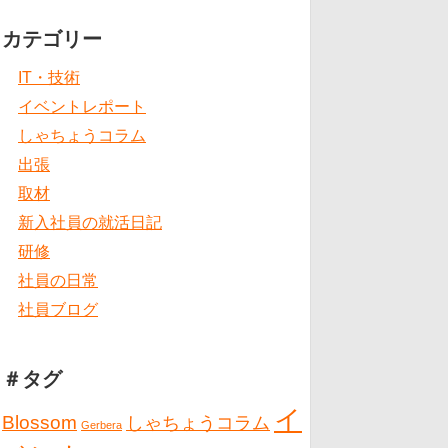
カテゴリー
IT・技術
イベントレポート
しゃちょうコラム
出張
取材
新入社員の就活日記
研修
社員の日常
社員ブログ
＃タグ
イ
Blossom
しゃちょうコラム
Gerbera