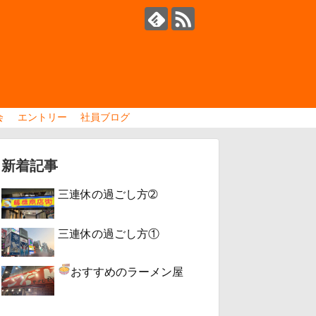
会
エントリー
社員ブログ
新着記事
三連休の過ごし方➁
三連休の過ごし方①
おすすめのラーメン屋