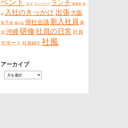
ベント
ランチ
タイ
テレワーク
事務所
休
出張
入社のきっかけ
大阪
日
新入社員
帰社会議
女子会
新
展示会
研修
社員の日常
沖縄
社員
潟
社風
サポート
社員紹介
アーカイブ