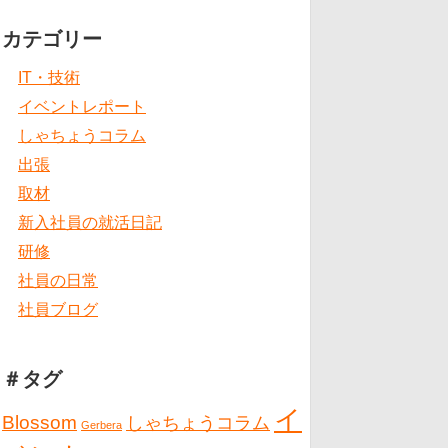
カテゴリー
IT・技術
イベントレポート
しゃちょうコラム
出張
取材
新入社員の就活日記
研修
社員の日常
社員ブログ
＃タグ
イ
Blossom
しゃちょうコラム
Gerbera