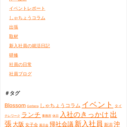
イベントレポート
しゃちょうコラム
出張
取材
新入社員の就活日記
研修
社員の日常
社員ブログ
＃タグ
イベント
Blossom
しゃちょうコラム
タイ
Gerbera
出
入社のきっかけ
ランチ
テレワーク
事務所
休日
張
新入社員
沖
帰社会議
大阪
女子会
新潟
展示会