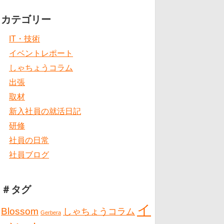
カテゴリー
IT・技術
イベントレポート
しゃちょうコラム
出張
取材
新入社員の就活日記
研修
社員の日常
社員ブログ
＃タグ
イ
Blossom
しゃちょうコラム
Gerbera