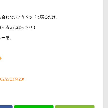
も会わないようベッドで寝るだけ。
食べ応えはばっちり！
シー感。
。
202/27137423/