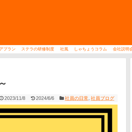
アプラン
ステラの研修制度
社風
しゃちょうコラム
会社説明
～
2023/11/8
2024/6/6
社員の日常
,
社員ブログ