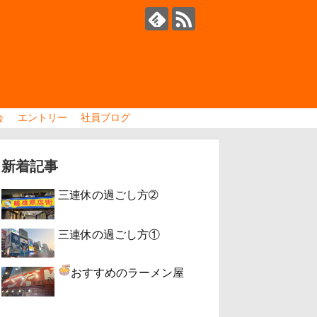
会
エントリー
社員ブログ
新着記事
三連休の過ごし方➁
三連休の過ごし方①
おすすめのラーメン屋