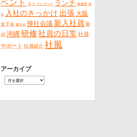
ベント
ランチ
タイ
テレワーク
事務所
休
出張
入社のきっかけ
大阪
日
新入社員
帰社会議
女子会
新
展示会
研修
社員の日常
沖縄
社員
潟
社風
サポート
社員紹介
アーカイブ