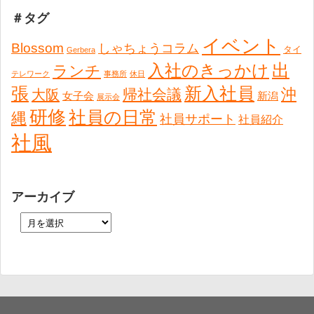
＃タグ
イベント
Blossom
しゃちょうコラム
タイ
Gerbera
出
入社のきっかけ
ランチ
テレワーク
事務所
休日
張
新入社員
沖
帰社会議
大阪
女子会
新潟
展示会
研修
社員の日常
縄
社員サポート
社員紹介
社風
アーカイブ