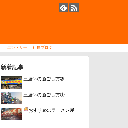
会
エントリー
社員ブログ
新着記事
三連休の過ごし方➁
三連休の過ごし方①
おすすめのラーメン屋