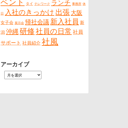
ベント
ランチ
タイ
テレワーク
事務所
休
出張
入社のきっかけ
大阪
日
新入社員
帰社会議
女子会
新
展示会
研修
社員の日常
沖縄
社員
潟
社風
サポート
社員紹介
アーカイブ