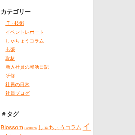
カテゴリー
IT・技術
イベントレポート
しゃちょうコラム
出張
取材
新入社員の就活日記
研修
社員の日常
社員ブログ
＃タグ
イ
Blossom
しゃちょうコラム
Gerbera