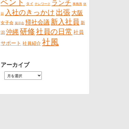
ベント
ランチ
タイ
テレワーク
事務所
休
出張
入社のきっかけ
大阪
日
新入社員
帰社会議
女子会
新
展示会
研修
社員の日常
沖縄
社員
潟
社風
サポート
社員紹介
アーカイブ