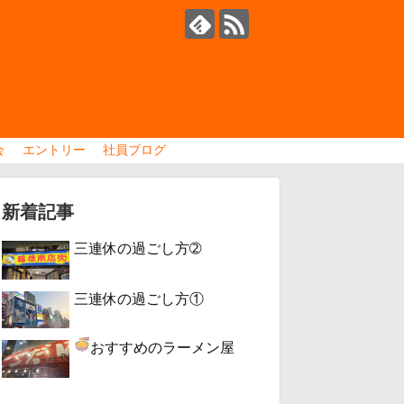
会
エントリー
社員ブログ
新着記事
三連休の過ごし方➁
三連休の過ごし方①
おすすめのラーメン屋