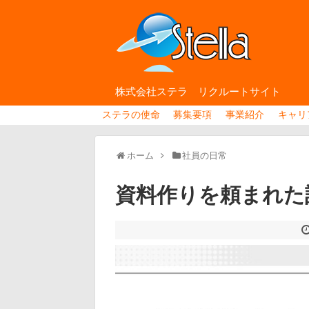
株式会社ステラ リクルートサイト
ステラの使命
募集要項
事業紹介
キャリ
ホーム
社員の日常
資料作りを頼まれた