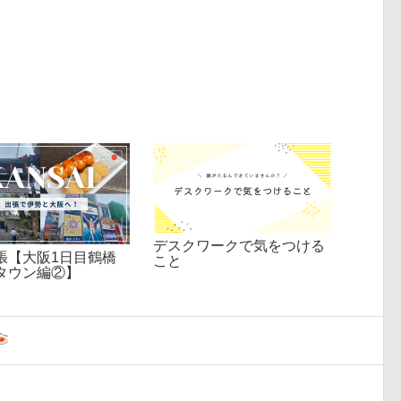
デスクワークで気をつける
張【大阪1日目鶴橋
こと
タウン編②】