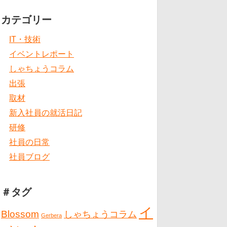
カテゴリー
IT・技術
イベントレポート
しゃちょうコラム
出張
取材
新入社員の就活日記
研修
社員の日常
社員ブログ
＃タグ
イ
Blossom
しゃちょうコラム
Gerbera