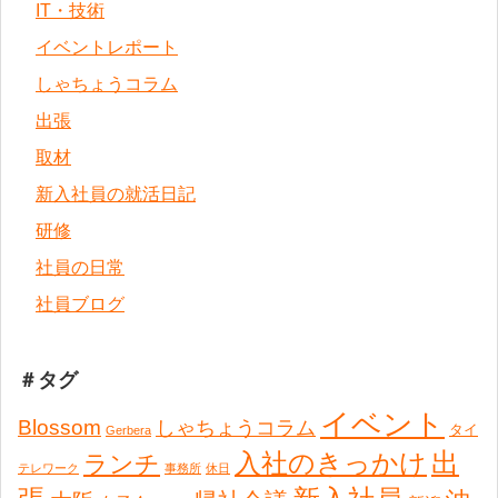
IT・技術
イベントレポート
しゃちょうコラム
出張
取材
新入社員の就活日記
研修
社員の日常
社員ブログ
＃タグ
イベント
Blossom
しゃちょうコラム
タイ
Gerbera
出
入社のきっかけ
ランチ
テレワーク
事務所
休日