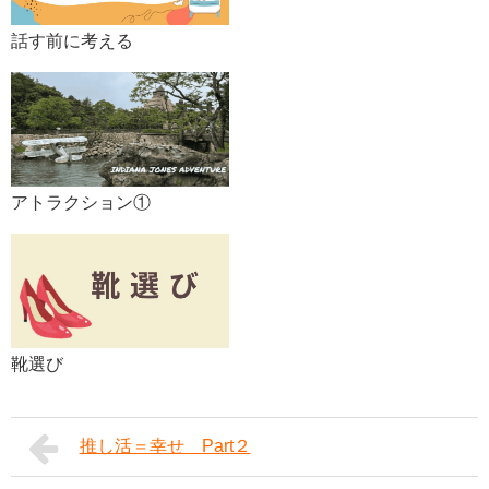
話す前に考える
アトラクション①
靴選び
推し活＝幸せ Part２