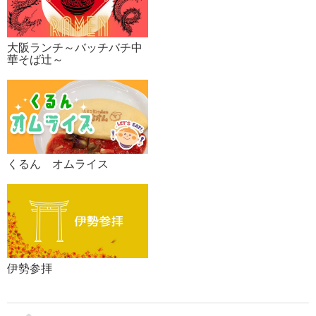
大阪ランチ～バッチバチ中
華そば辻～
くるん オムライス
伊勢参拝