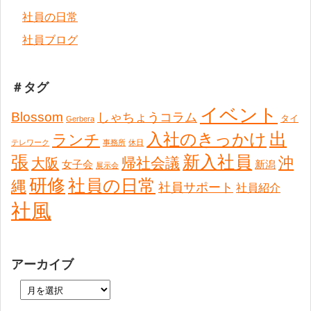
社員の日常
社員ブログ
＃タグ
イベント
Blossom
しゃちょうコラム
タイ
Gerbera
出
入社のきっかけ
ランチ
テレワーク
事務所
休日
張
新入社員
沖
帰社会議
大阪
女子会
新潟
展示会
研修
社員の日常
縄
社員サポート
社員紹介
社風
アーカイブ