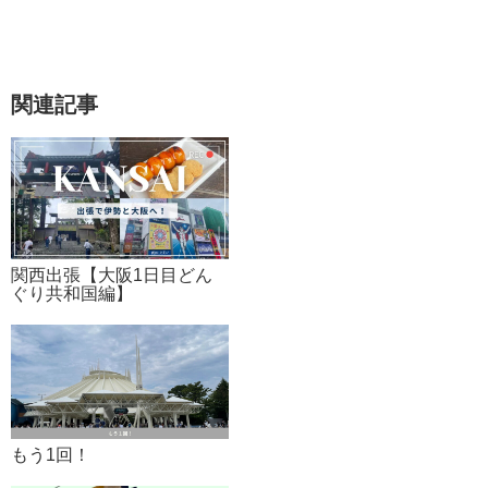
関連記事
関西出張【大阪1日目どん
ぐり共和国編】
もう1回！