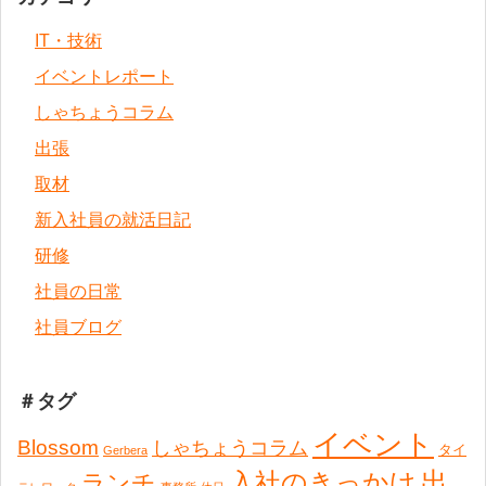
IT・技術
イベントレポート
しゃちょうコラム
出張
取材
新入社員の就活日記
研修
社員の日常
社員ブログ
＃タグ
イベント
Blossom
しゃちょうコラム
タイ
Gerbera
出
入社のきっかけ
ランチ