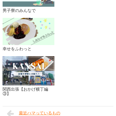
男子寮のみんなで
幸せをふわっと
関西出張【おかげ横丁編
③】
最近ハマっているもの