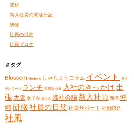
取材
新入社員の就活日記
研修
社員の日常
社員ブログ
＃タグ
イベント
Blossom
しゃちょうコラム
タイ
Gerbera
出
入社のきっかけ
ランチ
テレワーク
事務所
休日
張
新入社員
沖
帰社会議
大阪
女子会
新潟
展示会
研修
社員の日常
縄
社員サポート
社員紹介
社風