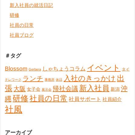
新入社員の就活日記
研修
社員の日常
社員ブログ
＃タグ
イベント
Blossom
しゃちょうコラム
タイ
Gerbera
出
入社のきっかけ
ランチ
テレワーク
事務所
休日
張
新入社員
沖
帰社会議
大阪
女子会
新潟
展示会
研修
社員の日常
縄
社員サポート
社員紹介
社風
アーカイブ