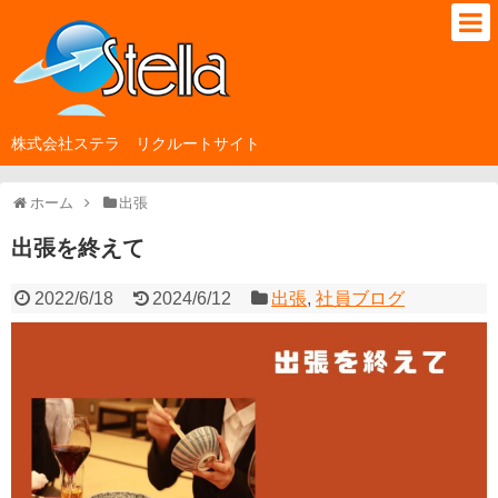
株式会社ステラ リクルートサイト
ホーム
出張
出張を終えて
2022/6/18
2024/6/12
出張
,
社員ブログ