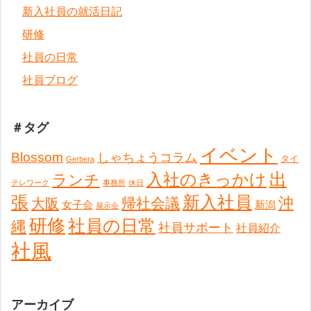
新入社員の就活日記
研修
社員の日常
社員ブログ
＃タグ
イベント
Blossom
しゃちょうコラム
タイ
Gerbera
出
入社のきっかけ
ランチ
テレワーク
事務所
休日
張
新入社員
沖
帰社会議
大阪
女子会
新潟
展示会
研修
社員の日常
縄
社員サポート
社員紹介
社風
アーカイブ