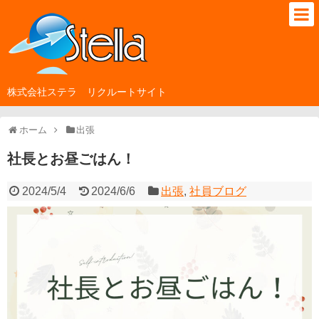
株式会社ステラ リクルートサイト
ホーム
出張
社長とお昼ごはん！
2024/5/4
2024/6/6
出張
,
社員ブログ