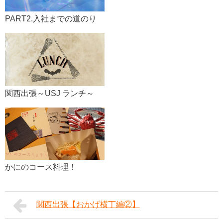
PART2.入社までの道のり
関西出張～USJ ランチ～
かにのコース料理！
関西出張【おかげ横丁編②】