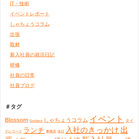
IT・技術
イベントレポート
しゃちょうコラム
出張
取材
新入社員の就活日記
研修
社員の日常
社員ブログ
＃タグ
イベント
Blossom
しゃちょうコラム
タイ
Gerbera
出
入社のきっかけ
ランチ
テレワーク
事務所
休日