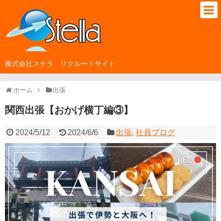
株式会社ステラ リクルートサイト
ホーム
出張
関西出張【おかげ横丁編③】
2024/5/12
2024/6/6
出張
,
社員ブログ