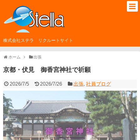
株式会社ステラ リクルートサイト
ホーム
出張
京都・伏見 御香宮神社で祈願
2026/7/5
2026/7/26
出張
,
社員ブログ