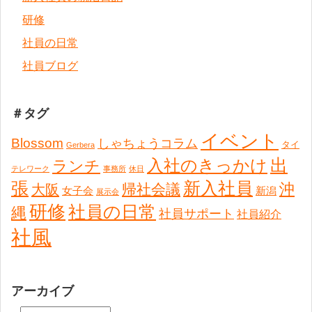
研修
社員の日常
社員ブログ
＃タグ
イベント
Blossom
しゃちょうコラム
タイ
Gerbera
出
入社のきっかけ
ランチ
テレワーク
事務所
休日
張
新入社員
沖
帰社会議
大阪
女子会
新潟
展示会
研修
社員の日常
縄
社員サポート
社員紹介
社風
アーカイブ