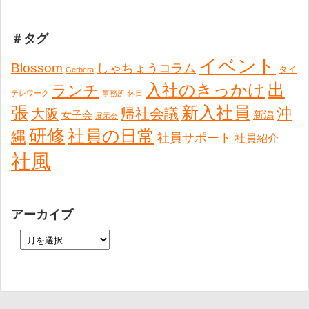
＃タグ
イベント
Blossom
しゃちょうコラム
タイ
Gerbera
出
入社のきっかけ
ランチ
テレワーク
事務所
休日
張
新入社員
沖
帰社会議
大阪
女子会
新潟
展示会
研修
社員の日常
縄
社員サポート
社員紹介
社風
アーカイブ