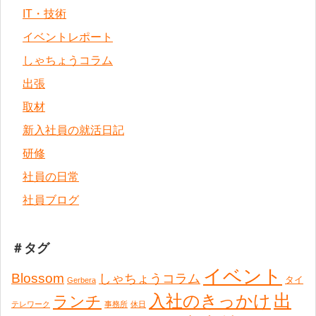
IT・技術
イベントレポート
しゃちょうコラム
出張
取材
新入社員の就活日記
研修
社員の日常
社員ブログ
＃タグ
イベント
Blossom
しゃちょうコラム
タイ
Gerbera
出
入社のきっかけ
ランチ
テレワーク
事務所
休日