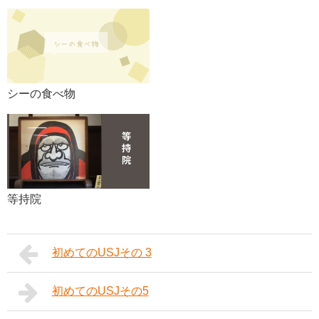
シーの食べ物
等持院
初めてのUSJその 3
初めてのUSJその5