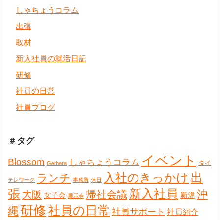
しゃちょうコラム
出張
取材
新入社員の就活日記
研修
社員の日常
社員ブログ
＃タグ
イベント
Blossom
しゃちょうコラム
タイ
Gerbera
出
入社のきっかけ
ランチ
テレワーク
事務所
休日
張
新入社員
沖
帰社会議
大阪
女子会
新潟
展示会
研修
社員の日常
縄
社員サポート
社員紹介