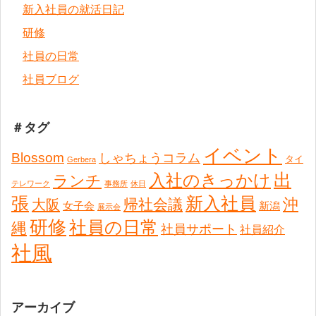
新入社員の就活日記
研修
社員の日常
社員ブログ
＃タグ
イベント
Blossom
しゃちょうコラム
タイ
Gerbera
出
入社のきっかけ
ランチ
テレワーク
事務所
休日
張
新入社員
沖
帰社会議
大阪
女子会
新潟
展示会
研修
社員の日常
縄
社員サポート
社員紹介
社風
アーカイブ