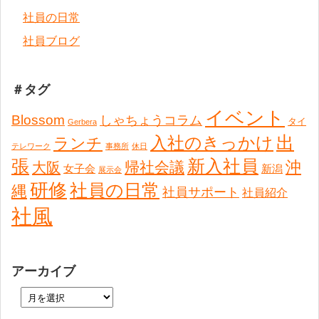
社員の日常
社員ブログ
＃タグ
イベント
Blossom
しゃちょうコラム
タイ
Gerbera
出
入社のきっかけ
ランチ
テレワーク
事務所
休日
張
新入社員
沖
帰社会議
大阪
女子会
新潟
展示会
研修
社員の日常
縄
社員サポート
社員紹介
社風
アーカイブ