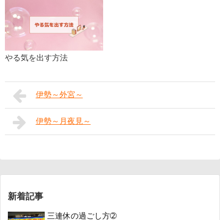
やる気を出す方法
伊勢～外宮～
伊勢～月夜見～
新着記事
三連休の過ごし方➁