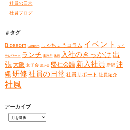
社員の日常
社員ブログ
＃タグ
イベント
Blossom
しゃちょうコラム
タイ
Gerbera
出
入社のきっかけ
ランチ
テレワーク
事務所
休日
張
新入社員
沖
帰社会議
大阪
女子会
新潟
展示会
研修
社員の日常
縄
社員サポート
社員紹介
社風
アーカイブ