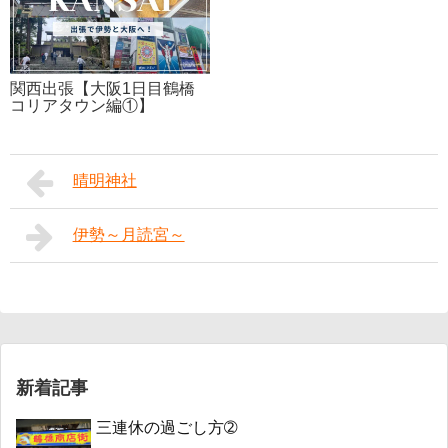
関西出張【大阪1日目鶴橋
コリアタウン編①】
晴明神社
伊勢～月読宮～
新着記事
三連休の過ごし方➁