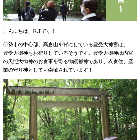
こんにちは、R.Tです！
伊勢市の中心部、高倉山を背にしている
豊受大神宮
は、
豊受大御神
をお祀りしているそうです。豊受大御神は内宮
の天照大御神のお食事を司る
御饌都神
であり、衣食住、産
業の守り神としても崇敬されています！