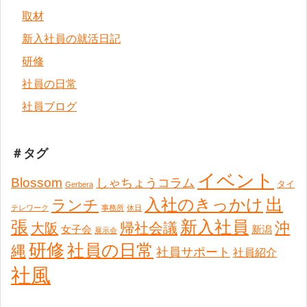
取材
新入社員の就活日記
研修
社員の日常
社員ブログ
＃タグ
イベント
Blossom
しゃちょうコラム
タイ
Gerbera
出
入社のきっかけ
ランチ
テレワーク
事務所
休日
張
新入社員
沖
帰社会議
大阪
女子会
新潟
展示会
研修
社員の日常
縄
社員サポート
社員紹介
社風