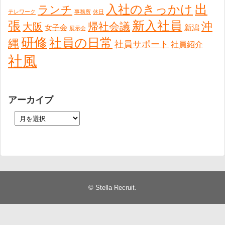
出
入社のきっかけ
ランチ
テレワーク
事務所
休日
張
新入社員
沖
帰社会議
大阪
女子会
新潟
展示会
研修
社員の日常
縄
社員サポート
社員紹介
社風
アーカイブ
©
Stella Recruit
.