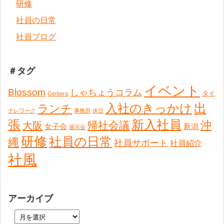
研修
社員の日常
社員ブログ
＃タグ
イベント
Blossom
しゃちょうコラム
タイ
Gerbera
出
入社のきっかけ
ランチ
テレワーク
事務所
休日
張
新入社員
沖
帰社会議
大阪
女子会
新潟
展示会
研修
社員の日常
縄
社員サポート
社員紹介
社風
アーカイブ