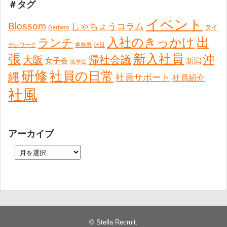
＃タグ
イベント
Blossom
しゃちょうコラム
タイ
Gerbera
出
入社のきっかけ
ランチ
テレワーク
事務所
休日
張
新入社員
沖
帰社会議
大阪
女子会
新潟
展示会
研修
社員の日常
縄
社員サポート
社員紹介
社風
アーカイブ
©
Stella Recruit
.