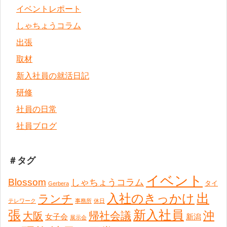
イベントレポート
しゃちょうコラム
出張
取材
新入社員の就活日記
研修
社員の日常
社員ブログ
＃タグ
イベント
Blossom
しゃちょうコラム
タイ
Gerbera
出
入社のきっかけ
ランチ
テレワーク
事務所
休日
張
新入社員
沖
帰社会議
大阪
女子会
新潟
展示会