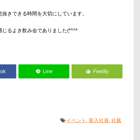
息抜きできる時間を大切にし
ています。
感じるよき飲み会でありまし
た(*^^*ゞ
イベント
,
新入社員
,
社風