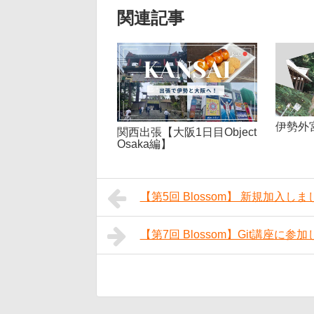
関連記事
伊勢外
関西出張【大阪1日目Object
Osaka編】
【第5回 Blossom】 新規加入し
【第7回 Blossom】Git講座に参