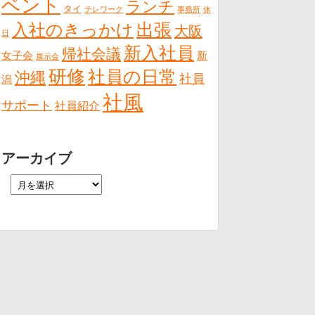
ベント
ランチ
タイ
テレワーク
事務所
休
出張
入社のきっかけ
大阪
日
新入社員
帰社会議
女子会
新
展示会
研修
社員の日常
沖縄
社員
潟
社風
サポート
社員紹介
アーカイブ