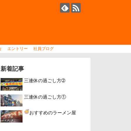
会
エントリー
社員ブログ
新着記事
三連休の過ごし方➁
三連休の過ごし方①
おすすめのラーメン屋