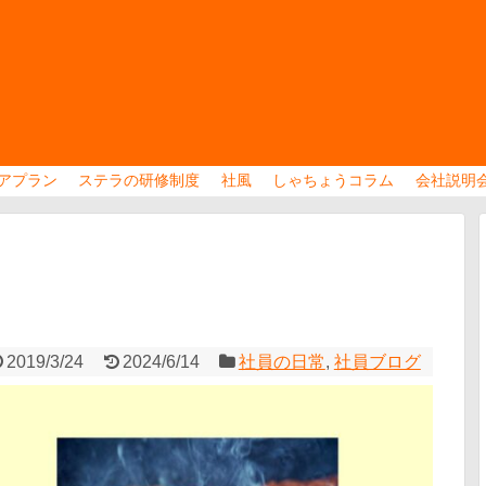
アプラン
ステラの研修制度
社風
しゃちょうコラム
会社説明
2019/3/24
2024/6/14
社員の日常
,
社員ブログ