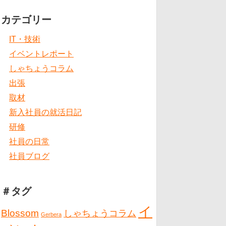
カテゴリー
IT・技術
イベントレポート
しゃちょうコラム
出張
取材
新入社員の就活日記
研修
社員の日常
社員ブログ
＃タグ
イ
Blossom
しゃちょうコラム
Gerbera