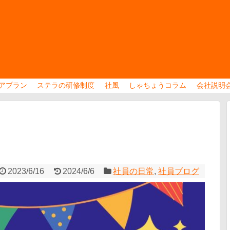
アプラン
ステラの研修制度
社風
しゃちょうコラム
会社説明
2023/6/16
2024/6/6
社員の日常
,
社員ブログ