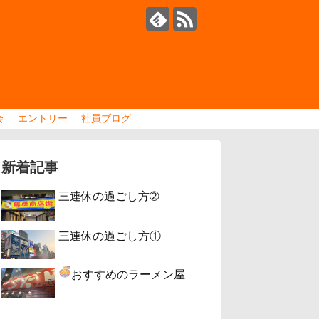
会
エントリー
社員ブログ
新着記事
三連休の過ごし方➁
三連休の過ごし方①
おすすめのラーメン屋