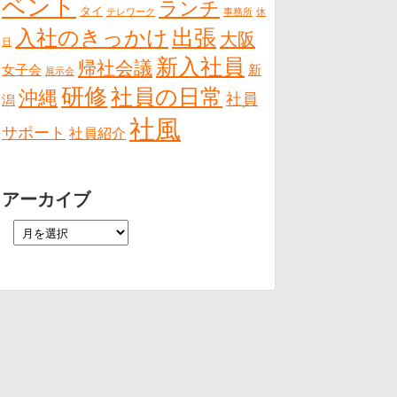
ベント
ランチ
タイ
テレワーク
事務所
休
出張
入社のきっかけ
大阪
日
新入社員
帰社会議
女子会
新
展示会
研修
社員の日常
沖縄
社員
潟
社風
サポート
社員紹介
アーカイブ