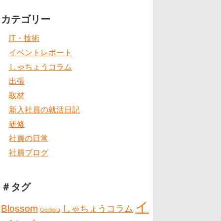
カテゴリー
IT・技術
イベントレポート
しゃちょうコラム
出張
取材
新入社員の就活日記
研修
社員の日常
社員ブログ
＃タグ
イ
Blossom
しゃちょうコラム
Gerbera