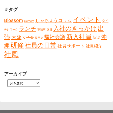
＃タグ
イベント
Blossom
しゃちょうコラム
タイ
Gerbera
出
入社のきっかけ
ランチ
テレワーク
事務所
休日
張
新入社員
沖
帰社会議
大阪
女子会
新潟
展示会
研修
社員の日常
縄
社員サポート
社員紹介
社風
アーカイブ