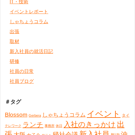
IT・技術
イベントレポート
しゃちょうコラム
出張
取材
新入社員の就活日記
研修
社員の日常
社員ブログ
＃タグ
イベント
Blossom
しゃちょうコラム
タイ
Gerbera
出
入社のきっかけ
ランチ
テレワーク
事務所
休日
張
新入社員
沖
帰社会議
大阪