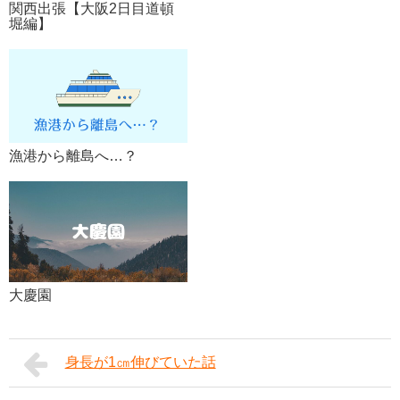
関西出張【大阪2日目道頓
堀編】
漁港から離島へ…？
大慶園
身長が1㎝伸びていた話