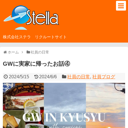
株式会社ステラ リクルートサイト
ホーム
社員の日常
GWに実家に帰ったお話④
2024/5/15
2024/6/6
社員の日常
,
社員ブログ