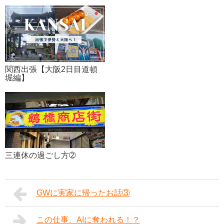
関西出張【大阪2日目道頓
堀編】
三連休の過ごし方➁
GWに実家に帰ったお話③
この仕事、AIに奪われる！？