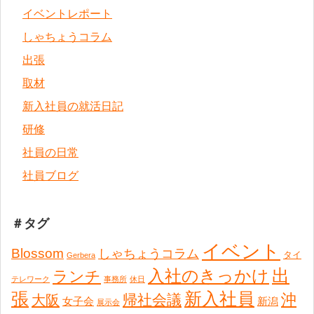
イベントレポート
しゃちょうコラム
出張
取材
新入社員の就活日記
研修
社員の日常
社員ブログ
＃タグ
イベント
Blossom
しゃちょうコラム
タイ
Gerbera
出
入社のきっかけ
ランチ
テレワーク
事務所
休日
張
新入社員
沖
帰社会議
大阪
女子会
新潟
展示会