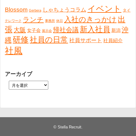
イベント
Blossom
しゃちょうコラム
タイ
Gerbera
出
入社のきっかけ
ランチ
テレワーク
事務所
休日
張
新入社員
沖
帰社会議
大阪
女子会
新潟
展示会
研修
社員の日常
縄
社員サポート
社員紹介
社風
アーカイブ
©
Stella Recruit
.