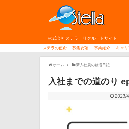
株式会社ステラ リクルートサイト
ステラの使命
募集要項
事業紹介
キャリ
ホーム
新入社員の就活日記
入社までの道のり ep
2023/4