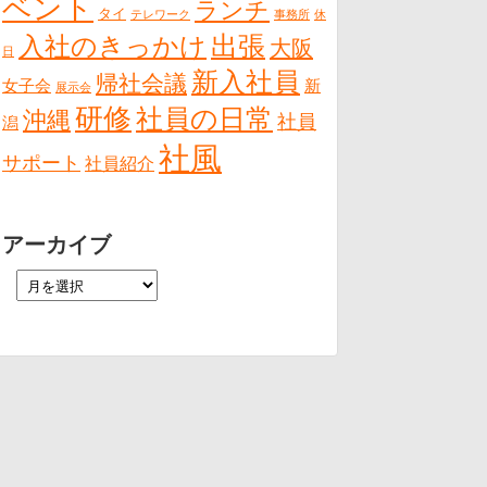
ベント
ランチ
タイ
テレワーク
事務所
休
出張
入社のきっかけ
大阪
日
新入社員
帰社会議
女子会
新
展示会
研修
社員の日常
沖縄
社員
潟
社風
サポート
社員紹介
アーカイブ