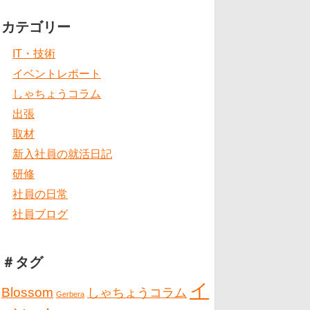
カテゴリー
IT・技術
イベントレポート
しゃちょうコラム
出張
取材
新入社員の就活日記
研修
社員の日常
社員ブログ
＃タグ
イ
Blossom
しゃちょうコラム
Gerbera