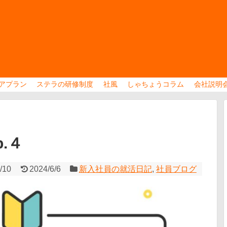
アプラン
ステラの研修制度
社風
しゃちょうコラム
会社説明
.４
/10
2024/6/6
新入社員の就活日記
,
社員ブログ