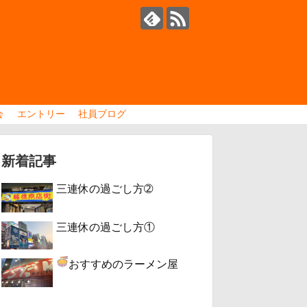
会
エントリー
社員ブログ
新着記事
三連休の過ごし方➁
三連休の過ごし方①
おすすめのラーメン屋